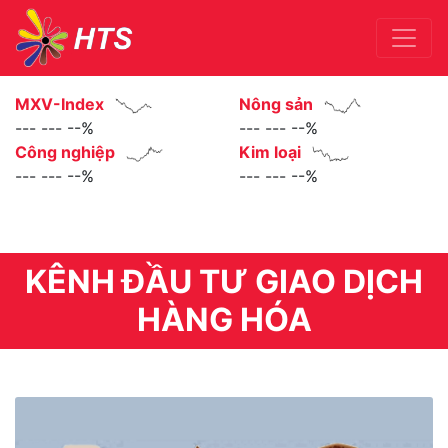
MXV-Index
Nông sản
--- --- --%
--- --- --%
Công nghiệp
Kim loại
--- --- --%
--- --- --%
Previous
Next
KÊNH ĐẦU TƯ GIAO DỊCH
HÀNG HÓA