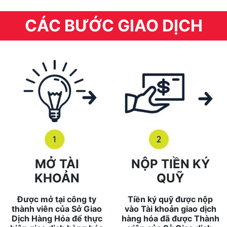
CÁC BƯỚC GIAO DỊCH
MỞ TÀI
NỘP TIỀN KÝ
KHOẢN
QUỸ
Được mở tại công ty
Tiền ký quỹ được nộp
thành viên của Sở Giao
vào Tài khoản giao dịch
Dịch Hàng Hóa để thực
hàng hóa đã được Thành